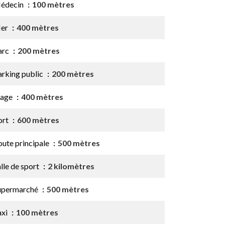
édecin
100 mètres
er
400 mètres
arc
200 mètres
arking public
200 mètres
lage
400 mètres
ort
600 mètres
oute principale
500 mètres
lle de sport
2 kilomètres
upermarché
500 mètres
axi
100 mètres