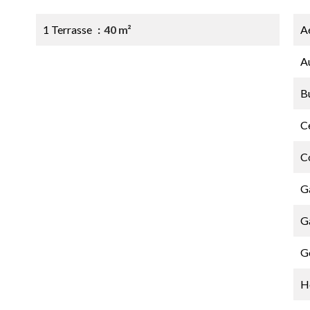
1 Terrasse
40 m²
A
A
B
Ce
C
G
G
G
H