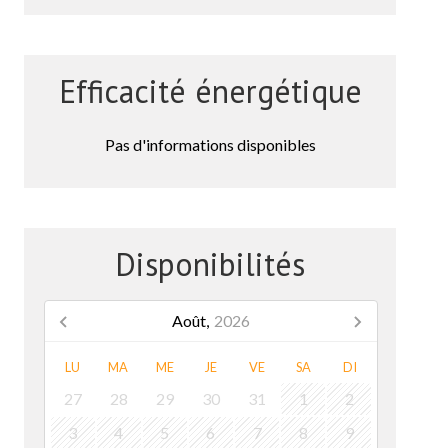
Efficacité énergétique
Pas d'informations disponibles
Disponibilités
Août,
2026
LU
MA
ME
JE
VE
SA
DI
27
28
29
30
31
1
2
3
4
5
6
7
8
9