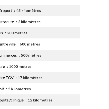
éroport
45 kilomètres
utoroute
2 kilomètres
us
200 mètres
ntre ville
600 mètres
ommerces
500 mètres
are
1000 mètres
are TGV
17 kilomètres
olf
5 kilomètres
ôpital/clinique
12 kilomètres