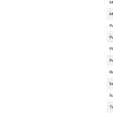
M
M
P
P
P
P
R
Sa
S
T